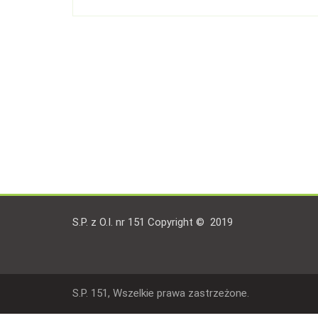
S.P. z O.I. nr 151 Copyright © 2019
S.P. 151, Wszelkie prawa zastrzeżone.