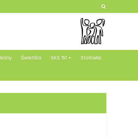
zkolny
Świetlica
SKS 151
Stołówka