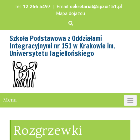
Tel:
12 266 5497
| Email:
sekretariat@spzoi151.pl
|
Mapa dojazdu
Szkoła Podstawowa z Oddziałami
Integracyjnymi nr 151 w Krakowie im.
Uniwersytetu Jagiellońskiego
Menu
Rozgrzewki