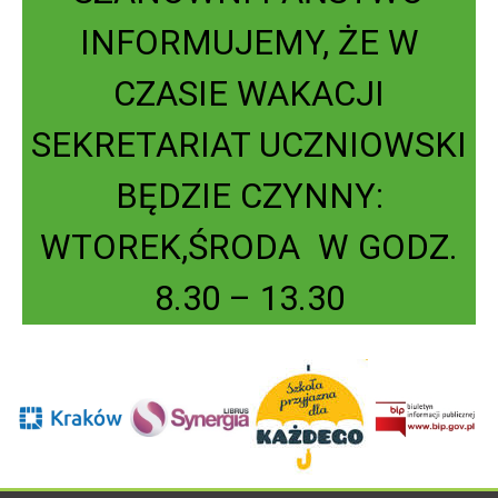
INFORMUJEMY, ŻE W
CZASIE WAKACJI
SEKRETARIAT UCZNIOWSKI
BĘDZIE CZYNNY:
WTOREK,ŚRODA W GODZ.
8.30 – 13.30