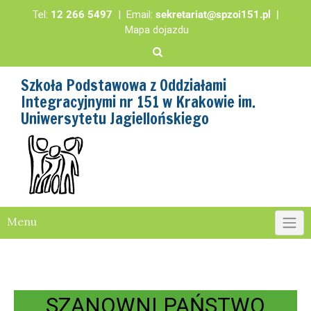
Tel:
12 266 5497
| Email:
sekretariat@spzoi151.pl
|
Mapa dojazdu
Szkoła Podstawowa z Oddziałami
Integracyjnymi nr 151 w Krakowie im.
Uniwersytetu Jagiellońskiego
Menu
Warstwa nagłówka
SZANOWNI PAŃSTWO