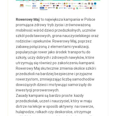
Rowerowy Maj
to największa kampania w Polsce
promująca zdrowy tryb życia i zrównoważoną
mobilność wśród dzieci przedszkolnych, uczniów
szkół podstawowych, grona nauczycielskiego oraz
rodziców i opiekunów. Rowerowy Maj, poprzez
zabawę połączoną z elementami rywalizacji,
popularyzuje rower jako środek transportu do
szkoły, uczy dobrych i zdrowych nawyków, które
utrzymują się również po zakończeniu kampanii.
Rowerowy Maj skutecznie zmienia okolice szkół i
przedszkoli na bardziej bezpieczne i przyjazne
rowerzystom, zmniejszając liczbę samochodów
dowożących dzieci i motywując samorządy do
inwestycji prorowerowych.
Zasady kampanii są bardzo proste: każdy
przedszkolak, uczeń i nauczyciel, który w maju
dotrze na lekcje w sposób aktywny: na rowerze,
hulajnodze, rolkach czy deskorolce, otrzymuje