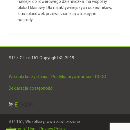
naklejki do rowerowego dzienniczka i na wspólny
plakat klasowy. Dla najaktywniejszych uczestników,
klas i placówek przewidziane są atrakcyjne
nagrody.
S.P. z O.I. nr 151 Copyright © 2019
Warunki korzystania - Polityka prywatności - RODO
Deklaracja dostępności
by
S.P. 151, Wszelkie prawa zastrzeżone.
Terms of Use - Privacy Policy