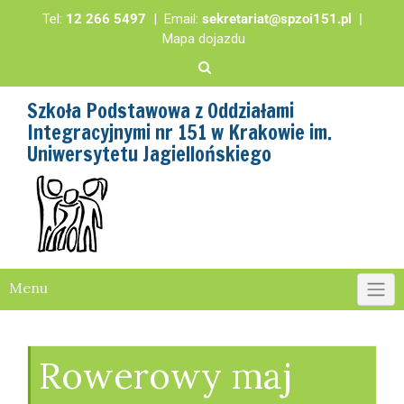
Tel:
12 266 5497
| Email:
sekretariat@spzoi151.pl
|
Mapa dojazdu
Szkoła Podstawowa z Oddziałami
Integracyjnymi nr 151 w Krakowie im.
Uniwersytetu Jagiellońskiego
Menu
Rowerowy maj